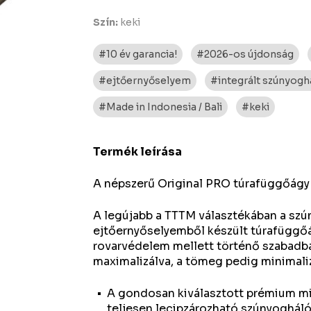
Szín:
keki
#10 év garancia!
#2026-os újdonság
#ejtőernyőselyem
#integrált szúnyogh
#Made in Indonesia / Bali
#keki
Termék leírása
A népszerű Original PRO túrafüggőágy 
A legújabb a TTTM választékában a szú
ejtőernyőselyemből készült túrafüggő
rovarvédelem mellett történő szabadba
maximalizálva, a tömeg pedig minimali
A gondosan kiválasztott prémium mi
teljesen lecipzározható szúnyogháló