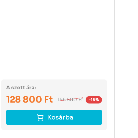
A szett ára:
128 800
Ft
156 800
Ft
-18%
Kosárba