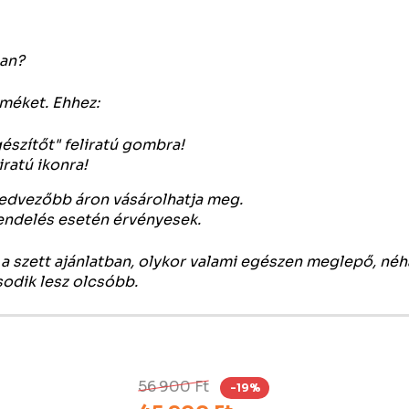
an?
rméket. Ehhez:
gészítőt" feliratú gombra!
ratú ikonra!
 kedvezőbb áron vásárolhatja meg.
rendelés esetén érvényesek.
a szett ajánlatban, olykor valami egészen meglepő, né
sodik lesz olcsóbb.
56 900 Ft
-19%