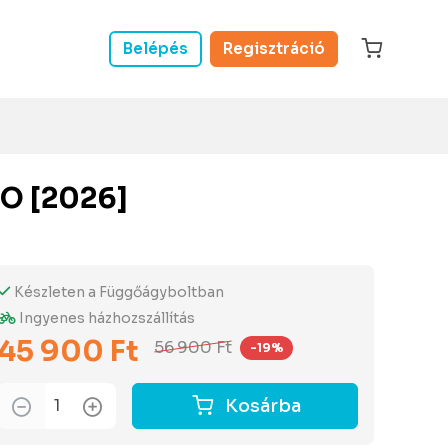
Belépés
Regisztráció
O [2026]
Készleten a Függőágyboltban
Ingyenes házhozszállítás
45 900 Ft
56 900 Ft
-19%
Kosárba