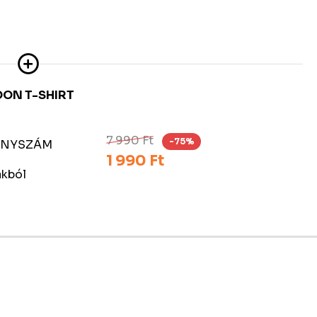
OON T-SHIRT
7 990 Ft
-75%
DÁNYSZÁM
1 990 Ft
akból