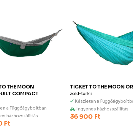
 TO THE MOON
TICKET TO THE MOON
OR
UILT COMPACT
zöld-türkiz
Készleten a Függőágyboltb
ten a Függőágyboltban
Ingyenes házhozszállítás
36 900 Ft
es házhozszállítás
 Ft