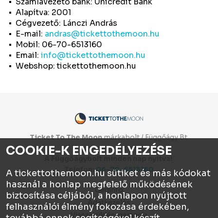
Számlavezető bank: Unicredit Bank
Alapítva: 2001
Cégvezető: Lánczi András
E-mail:
andras@tickettothemoon.hu
Mobil: 06-70-6513160
Email:
info@tickettothemoon.hu
Webshop:
tickettothemoon.hu
Ticket To The Moon
márkabolt / Függőágy Bt.
COOKIE-K ENGEDÉLYEZÉSE
1112 Budapest, Olt utca 10.
A Függőágybolt minden nap nyitva!
Telefon:
06-70-6513160
A tickettothemoon.hu sütiket és más kódokat
használ a honlap megfelelő működésének
Céginfo
biztosítása céljából, a honlapon nyújtott
Adatkezelés
felhasználói élmény fokozása érdekében,
Visszaküldés, garancia