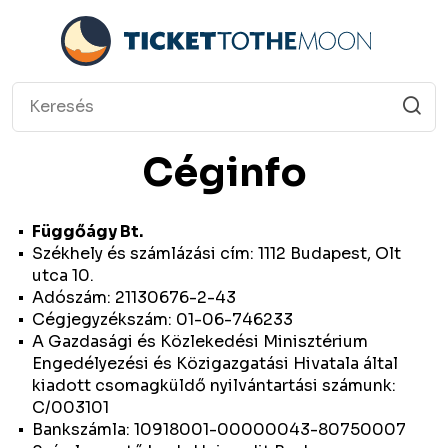
Céginfo
Függőágy Bt.
Székhely és számlázási cím: 1112 Budapest, Olt
utca 10.
Adószám: 21130676-2-43
Cégjegyzékszám: 01-06-746233
A Gazdasági és Közlekedési Minisztérium
Engedélyezési és Közigazgatási Hivatala által
kiadott csomagküldő nyilvántartási számunk:
C/003101
Bankszámla: 10918001-00000043-80750007