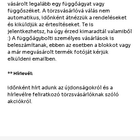
vásárolt legalább egy függőágyat vagy
függőszéket. A törzsvásárlóvá válás nem
automatikus, időnként átnézzük a rendeléseket
és kiküldjük az értesítéseket. Te is
jelentkezhetsz, ha úgy érzed kimaradtál valamiből
:) A függőágybolti személyes vásárlások is
beleszámítanak, ebben az esetben a blokkot vagy
a már megvásárolt termék fotóját kérjük
elküldeni emailben.
** Hírlevél:
időnként hírt adunk az újdonságokról és a
hírlevélre feliratkozó törzsvásárlóknak szóló
akciókról.