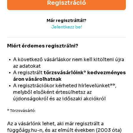
Regisztráció
Már regisztráltál?
Jelentkezz be!
Miért érdemes regisztrálni?
A következő vásárláskor nem kell kitölteni újra
az adatokat
A regisztrált
törzsvásárlóink
*
kedvezményes
áron vásárolhatnak
A regisztrációkor kérheted hírlevelünket**,
melyből elsőként értesülhetsz az
újdonságokról és az időszaki akciókról
* Törzsvásárló:
Az a vásárlónk lehet, aki már regisztrált a
függőágy.hu-n, és az elmúlt években (2003 óta)