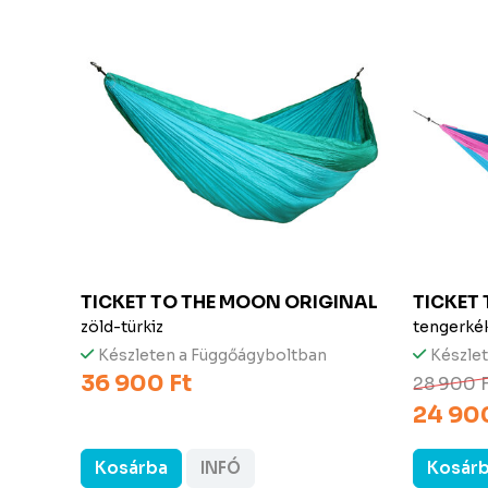
INAL
TICKET TO THE MOON
ORIGINAL
TICKET
zöld-türkiz
tengerké
Készleten a Függőágyboltban
Készle
36 900 Ft
28 900 
24 900
Kosárba
INFÓ
Kosár