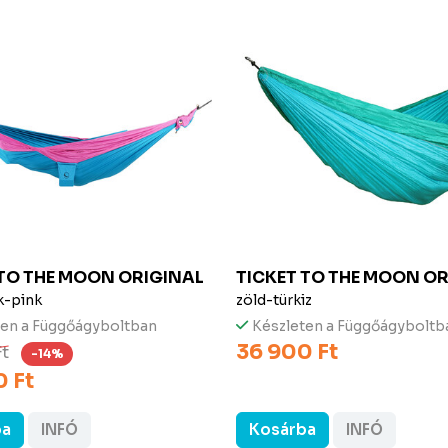
 TO THE MOON
ORIGINAL
TICKET TO THE MOON
OR
k-pink
zöld-türkiz
ten a Függőágyboltban
Készleten a Függőágyboltb
36 900 Ft
Ft
-14%
 Ft
ba
INFÓ
Kosárba
INFÓ