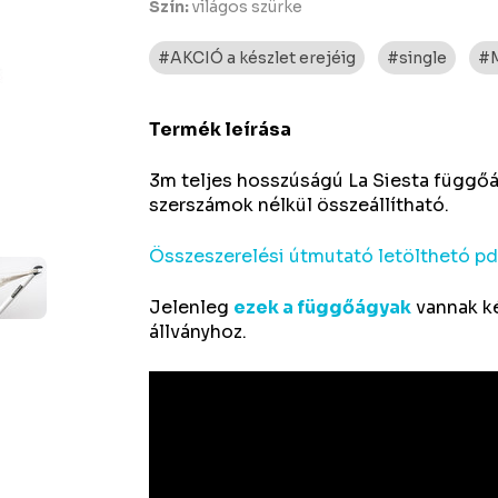
Szín:
világos szürke
#AKCIÓ a készlet erejéig
#single
#M
Termék leírása
3m teljes hosszúságú La Siesta függőág
szerszámok nélkül összeállítható.
Összeszerelési útmutató letölthetó pdf
Jelenleg
ezek a függőágyak
vannak ké
állványhoz.