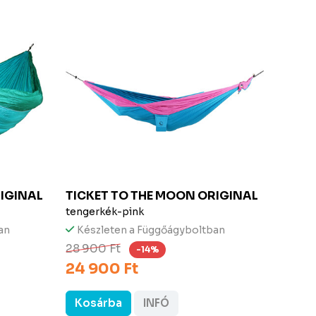
IGINAL
TICKET TO THE MOON
ORIGINAL
TICK
tengerkék-pink
zöld-tü
an
Készleten a Függőágyboltban
Kész
36 9
28 900 Ft
-14%
24 900 Ft
Kosárba
INFÓ
Kos