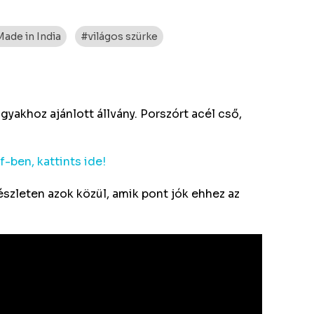
ade in India
#világos szürke
yakhoz ajánlott állvány. Porszórt acél cső,
-ben, kattints ide!
szleten azok közül, amik pont jók ehhez az