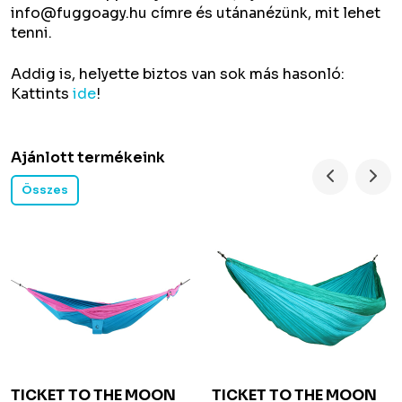
info@fuggoagy.hu címre és utánanézünk, mit lehet
tenni.
Addig is, helyette biztos van sok más hasonló:
Kattints
ide
!
Ajánlott termékeink
Összes
TICKET TO THE MOON
TICKET TO THE MOON