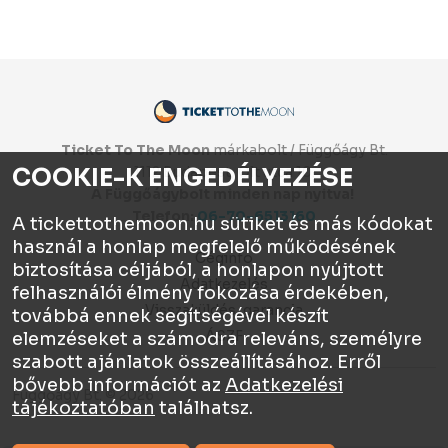
Ticket To The Moon
márkabolt / Függőágy Bt.
COOKIE-K ENGEDÉLYEZÉSE
1112 Budapest, Olt utca 10.
A Függőágybolt minden nap nyitva!
Telefon:
06-70-6513160
A tickettothemoon.hu sütiket és más kódokat
használ a honlap megfelelő működésének
Céginfo
biztosítása céljából, a honlapon nyújtott
Adatkezelés
felhasználói élmény fokozása érdekében,
Visszaküldés, garancia
továbbá ennek segítségével készít
ÁSZF
elemzéseket a számodra releváns, személyre
szabott ajánlatok összeállításához. Erről
bővebb információt az
Adatkezelési
Függőágy Bt. © 2026
tájékoztatóban
találhatsz.