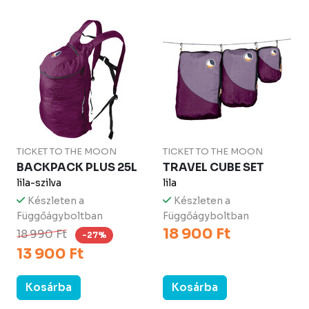
TICKET TO THE MOON
TICKET TO THE MOON
BACKPACK PLUS 25L
TRAVEL CUBE SET
lila-szilva
lila
Készleten a
Készleten a
Függőágyboltban
Függőágyboltban
18 900 Ft
18 990 Ft
-27%
13 900 Ft
Kosárba
Kosárba