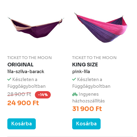
TICKET TO THE MOON
TICKET TO THE MOON
ORIGINAL
KING SIZE
lila-szilva-barack
pink-lila
Készleten a
Készleten a
Függőágyboltban
Függőágyboltban
28 900 Ft
Ingyenes
-14%
házhozszállítás
24 900 Ft
31 900 Ft
Kosárba
Kosárba