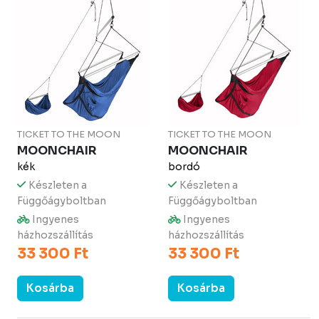
TICKET TO THE MOON
TICKET TO THE MOON
MOONCHAIR
MOONCHAIR
kék
bordó
Készleten a
Készleten a
Függőágyboltban
Függőágyboltban
Ingyenes
Ingyenes
házhozszállítás
házhozszállítás
33 300 Ft
33 300 Ft
Kosárba
Kosárba