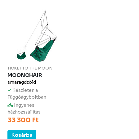
TICKET TO THE MOON
MOONCHAIR
smaragdzöld
Készleten a
Függőágyboltban
Ingyenes
házhozszállítás
33 300 Ft
Kosárba