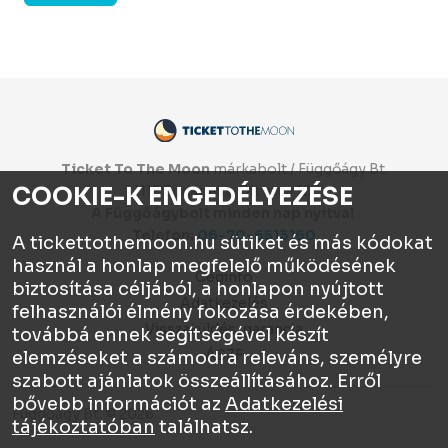
Ticket To The Moon
márkabolt / Függőágy Bt.
COOKIE-K ENGEDÉLYEZÉSE
1112 Budapest, Olt utca 10.
A Függőágybolt minden nap nyitva!
Telefon:
06-70-6513160
A tickettothemoon.hu sütiket és más kódokat
használ a honlap megfelelő működésének
Céginfo
biztosítása céljából, a honlapon nyújtott
Adatkezelés
felhasználói élmény fokozása érdekében,
Visszaküldés, garancia
továbbá ennek segítségével készít
ÁSZF
elemzéseket a számodra releváns, személyre
szabott ajánlatok összeállításához. Erről
bővebb információt az
Adatkezelési
Függőágy Bt. © 2026
tájékoztatóban
találhatsz.