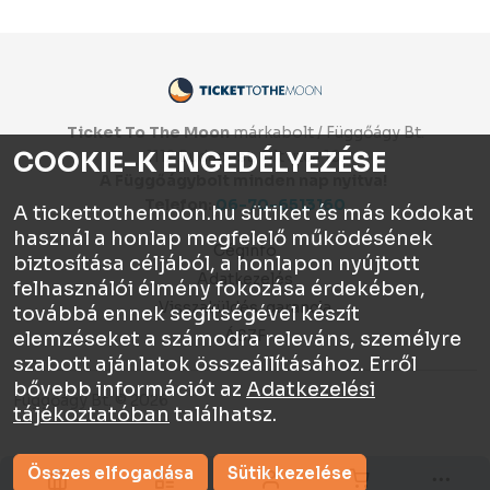
Ticket To The Moon
márkabolt / Függőágy Bt.
COOKIE-K ENGEDÉLYEZÉSE
1112 Budapest, Olt utca 10.
A Függőágybolt minden nap nyitva!
Telefon:
06-70-6513160
A tickettothemoon.hu sütiket és más kódokat
használ a honlap megfelelő működésének
Céginfo
biztosítása céljából, a honlapon nyújtott
Adatkezelés
felhasználói élmény fokozása érdekében,
Visszaküldés, garancia
továbbá ennek segítségével készít
ÁSZF
elemzéseket a számodra releváns, személyre
szabott ajánlatok összeállításához. Erről
bővebb információt az
Adatkezelési
Függőágy Bt. © 2026
tájékoztatóban
találhatsz.
Összes elfogadása
Sütik kezelése