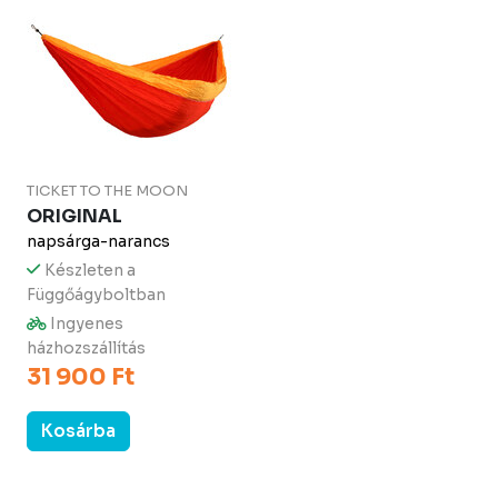
TICKET TO THE MOON
ORIGINAL
napsárga-narancs
Készleten a
Függőágyboltban
Ingyenes
házhozszállítás
31 900 Ft
Kosárba