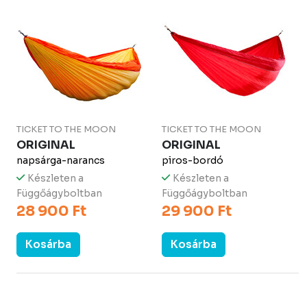
TICKET TO THE MOON
TICKET TO THE MOON
ORIGINAL
ORIGINAL
napsárga-narancs
piros-bordó
Készleten a
Készleten a
Függőágyboltban
Függőágyboltban
28 900 Ft
29 900 Ft
Kosárba
Kosárba