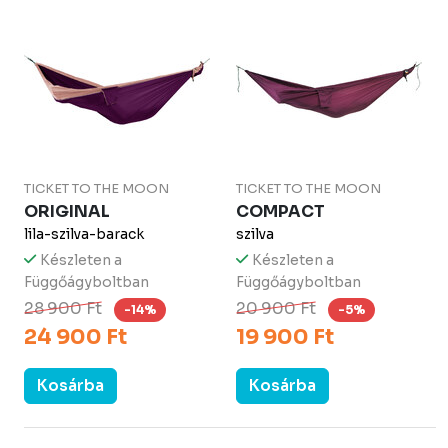
TICKET TO THE MOON
TICKET TO THE MOON
ORIGINAL
COMPACT
lila-szilva-barack
szilva
Készleten a
Készleten a
Függőágyboltban
Függőágyboltban
28 900 Ft
20 900 Ft
-14%
-5%
24 900 Ft
19 900 Ft
Kosárba
Kosárba