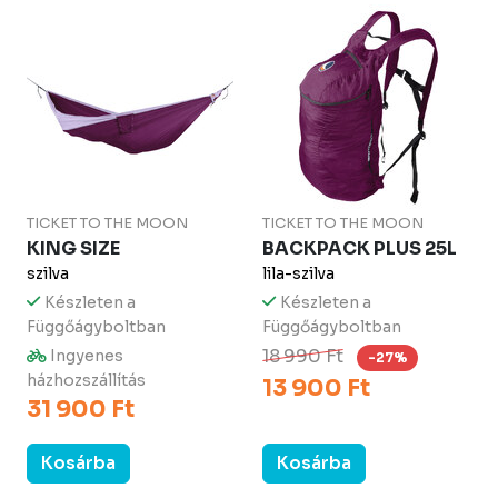
TICKET TO THE MOON
TICKET TO THE MOON
KING SIZE
BACKPACK PLUS 25L
szilva
lila-szilva
Készleten a
Készleten a
Függőágyboltban
Függőágyboltban
18 990 Ft
Ingyenes
-27%
házhozszállítás
13 900 Ft
31 900 Ft
Kosárba
Kosárba