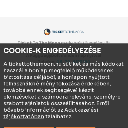
Ticket To The Moon
márkabolt / Függőágy Bt.
COOKIE-K ENGEDÉLYEZÉSE
1112 Budapest, Olt utca 10.
A Függőágybolt minden nap nyitva!
Telefon:
06-70-6513160
A tickettothemoon.hu sütiket és más kódokat
használ a honlap megfelelő működésének
Céginfo
biztosítása céljából, a honlapon nyújtott
Adatkezelés
felhasználói élmény fokozása érdekében,
Visszaküldés, garancia
továbbá ennek segítségével készít
ÁSZF
elemzéseket a számodra releváns, személyre
szabott ajánlatok összeállításához. Erről
bővebb információt az
Adatkezelési
Függőágy Bt. © 2026
tájékoztatóban
találhatsz.