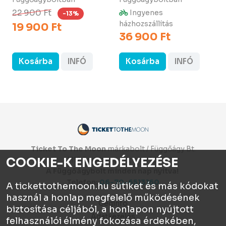
22 900 Ft
Ingyenes
-13%
házhozszállítás
19 900 Ft
36 900 Ft
Kosárba
INFÓ
Kosárba
INFÓ
Ticket To The Moon
márkabolt / Függőágy Bt.
COOKIE-K ENGEDÉLYEZÉSE
1112 Budapest, Olt utca 10.
A Függőágybolt minden nap nyitva!
Telefon:
06-70-6513160
A tickettothemoon.hu sütiket és más kódokat
használ a honlap megfelelő működésének
Céginfo
biztosítása céljából, a honlapon nyújtott
Adatkezelés
felhasználói élmény fokozása érdekében,