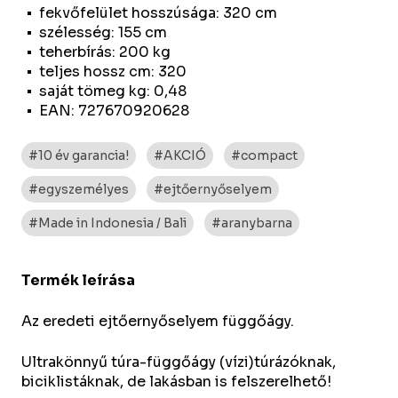
fekvőfelület hosszúsága: 320 cm
szélesség: 155 cm
teherbírás: 200 kg
teljes hossz cm: 320
saját tömeg kg: 0,48
EAN: 727670920628
#10 év garancia!
#AKCIÓ
#compact
#egyszemélyes
#ejtőernyőselyem
#Made in Indonesia / Bali
#aranybarna
Termék leírása
Az eredeti ejtőernyőselyem függőágy.
Ultrakönnyű túra-függőágy (vízi)túrázóknak,
biciklistáknak, de lakásban is felszerelhető!