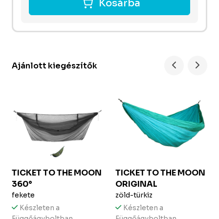
Kosárba
Ajánlott kiegészítők
TICKET TO THE MOON
TICKET TO THE MOON
360°
ORIGINAL
fekete
zöld-türkiz
Készleten a
Készleten a
Függőágyboltban
Függőágyboltban