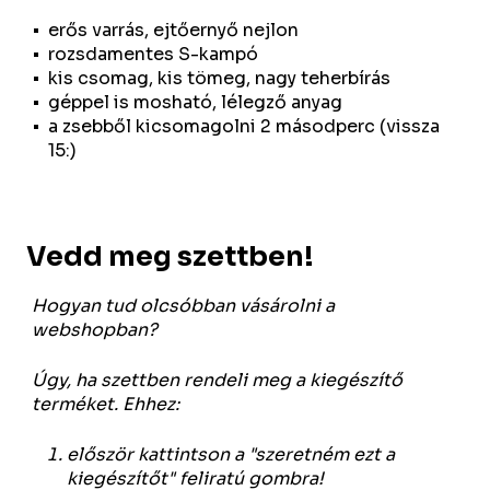
erős varrás, ejtőernyő nejlon
rozsdamentes S-kampó
kis csomag, kis tömeg, nagy teherbírás
géppel is mosható, lélegző anyag
a zsebből kicsomagolni 2 másodperc (vissza
15:)
Vedd meg szettben!
Hogyan tud olcsóbban vásárolni a
webshopban?
Úgy, ha szettben rendeli meg a kiegészítő
terméket. Ehhez:
először kattintson a "szeretném ezt a
kiegészítőt" feliratú gombra!