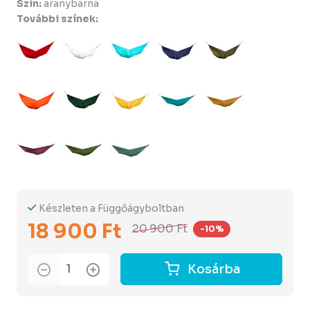
Szín:
aranybarna
További színek:
Készleten a Függőágyboltban
18 900 Ft
20 900 Ft
-10%
Kosárba