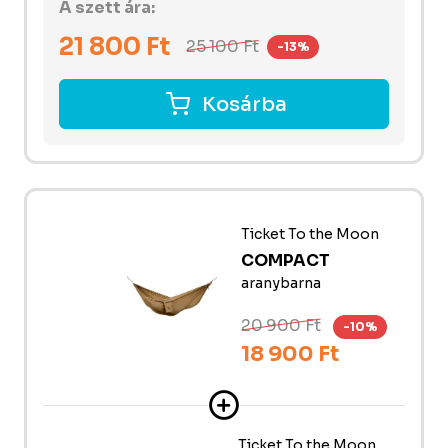
A szett ára:
21 800
Ft
25 100
Ft
-13%
Kosárba
Ticket To the Moon
COMPACT
aranybarna
20 900 Ft
-10%
18 900 Ft
Ticket To the Moon