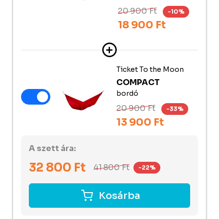
20 900 Ft
-10%
18 900 Ft
Ticket To the Moon
COMPACT
bordó
20 900 Ft
-33%
13 900 Ft
A szett ára:
32 800
Ft
41 800
Ft
-22%
Kosárba