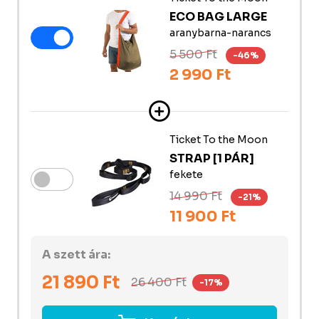
ECO BAG LARGE
aranybarna-narancs
5 500 Ft
-46%
2 990 Ft
Ticket To the Moon
STRAP [1 PÁR]
fekete
14 990 Ft
-21%
11 900 Ft
A szett ára:
21 890
Ft
26 400
Ft
-17%