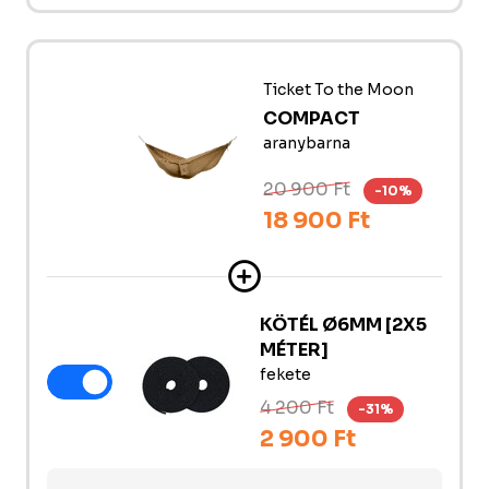
Ticket To the Moon
COMPACT
aranybarna
20 900 Ft
-10%
18 900 Ft
KÖTÉL Ø6MM [2X5
MÉTER]
fekete
4 200 Ft
-31%
2 900 Ft