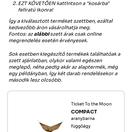
EZT KÖVETŐEN kattintson a "kosárba"
feliratú ikonra!
Így a kiválasztott terméket szettben, ezáltal
kedvezőbb áron vásárolhatja meg.
Fontos: az
alábbi
szett árak csak online
megrendelés esetén érvényesek.
Sok esetben kiegészítő termékek találhatóak a
szett ajánlatban, olykor valami egészen
meglepő, néha pedig akár az alaptermék, még
egy példányban, így két darab rendelésekor a
második lesz olcsóbb.
Ticket To the Moon
COMPACT
aranybarna
függőágy