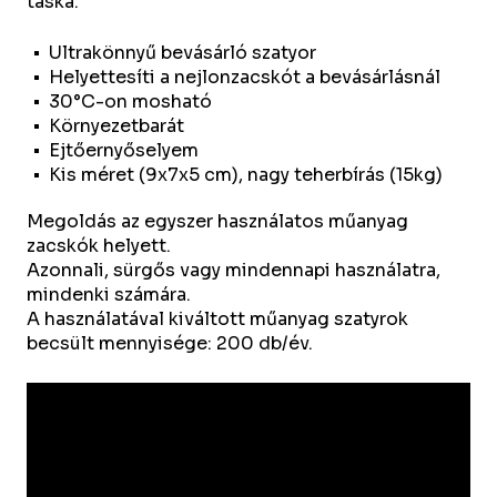
táska.
Ultrakönnyű bevásárló szatyor
Helyettesíti a nejlonzacskót a bevásárlásnál
30°C-on mosható
Környezetbarát
Ejtőernyőselyem
Kis méret (9x7x5 cm), nagy teherbírás (15kg)
Megoldás az egyszer használatos műanyag
zacskók helyett.
Azonnali, sürgős vagy mindennapi használatra,
mindenki számára.
A használatával kiváltott műanyag szatyrok
becsült mennyisége: 200 db/év.