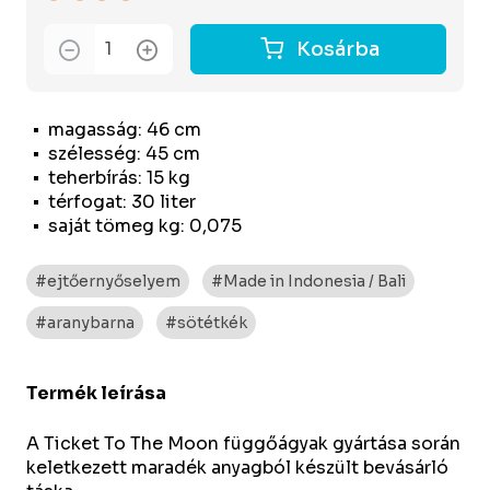
Kosárba
magasság: 46 cm
szélesség: 45 cm
teherbírás: 15 kg
térfogat: 30 liter
saját tömeg kg: 0,075
#ejtőernyőselyem
#Made in Indonesia / Bali
#aranybarna
#sötétkék
Termék leírása
A Ticket To The Moon függőágyak gyártása során
keletkezett maradék anyagból készült bevásárló