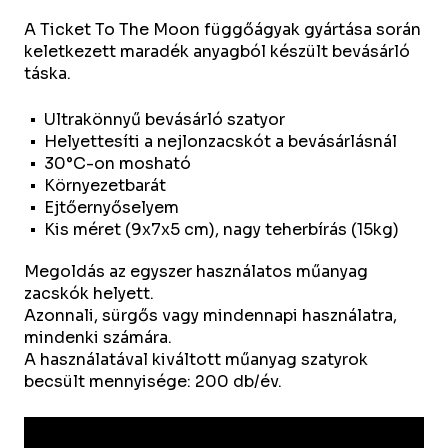
A Ticket To The Moon függőágyak gyártása során
keletkezett maradék anyagból készült bevásárló
táska.
Ultrakönnyű bevásárló szatyor
Helyettesíti a nejlonzacskót a bevásárlásnál
30°C-on mosható
Környezetbarát
Ejtőernyőselyem
Kis méret (9x7x5 cm), nagy teherbírás (15kg)
Megoldás az egyszer használatos műanyag
zacskók helyett.
Azonnali, sürgős vagy mindennapi használatra,
mindenki számára.
A használatával kiváltott műanyag szatyrok
becsült mennyisége: 200 db/év.