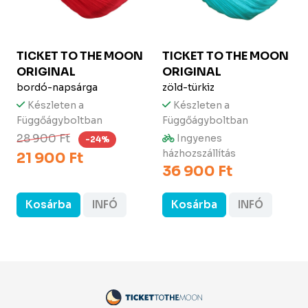
TICKET TO THE MOON
TICKET TO THE MOON
ORIGINAL
ORIGINAL
bordó-napsárga
zöld-türkiz
Készleten a
Készleten a
Függőágyboltban
Függőágyboltban
28 900 Ft
Ingyenes
-24%
házhozszállítás
21 900 Ft
36 900 Ft
Kosárba
INFÓ
Kosárba
INFÓ