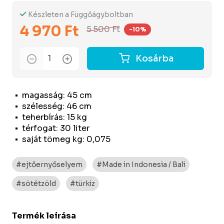
Készleten a Függőágyboltban
4 970 Ft
5 500 Ft
-10%
Kosárba
magasság: 45 cm
szélesség: 46 cm
teherbírás: 15 kg
térfogat: 30 liter
saját tömeg kg: 0,075
#ejtőernyőselyem
#Made in Indonesia / Bali
#sötétzöld
#türkiz
Termék leírása