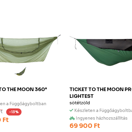
 TO THE MOON
360°
TICKET TO THE MOON
PR
LIGHTEST
sötétzöld
ten a Függőágyboltban
Készleten a Függőágyboltb
Ft
-13%
Ingyenes házhozszállítás
 Ft
69 900 Ft