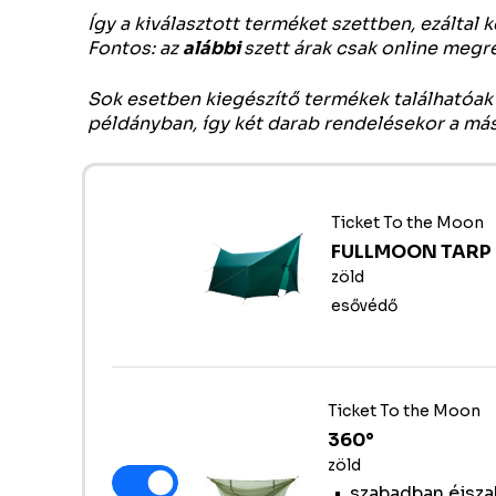
Így a kiválasztott terméket szettben, ezáltal
Fontos: az
alábbi
szett árak csak online meg
Sok esetben kiegészítő termékek találhatóak 
példányban, így két darab rendelésekor a má
Ticket To the Moon
FULLMOON TARP
zöld
esővédő
Ticket To the Moon
360°
zöld
szabadban éjsz