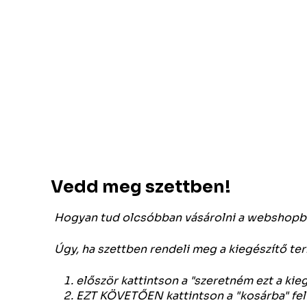
Vedd meg szettben!
Hogyan tud olcsóbban vásárolni a webshopb
Úgy, ha szettben rendeli meg a kiegészítő te
először kattintson a "szeretném ezt a kie
EZT KÖVETŐEN kattintson a "kosárba" feli