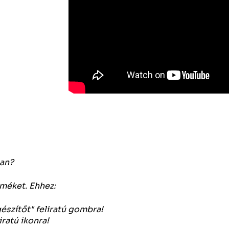
an?
rméket. Ehhez:
gészítőt" feliratú gombra!
ratú ikonra!