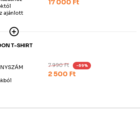
17 000 Ft
któl
 ajánlott
OON T-SHIRT
7 990 Ft
-69%
DÁNYSZÁM
2 500 Ft
akból