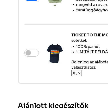
megvéd a rovaro
túrafüggőágyhoz
TICKET TO THE M
sötétkék
100% pamut
LIMITÁLT PÉL
Jelenleg az alábbi
választhatsz:
Ajánlott kiegészítők