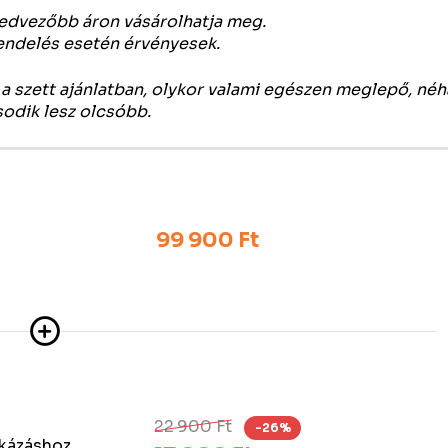
 kedvezőbb áron vásárolhatja meg.
rendelés esetén érvényesek.
a szett ajánlatban, olykor valami egészen meglepő, né
sodik lesz olcsóbb.
99 900 Ft
22 900 Ft
-26%
akázáshoz