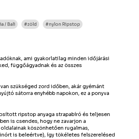
 / Bali
#zöld
#nylon Ripstop
adóknak, ami gyakorlatilag minden időjárási
neked, függőágyadnak és az összes
 van szükséged zord időben, akár gyémánt
 nyújtó sátorra enyhébb napokon, ez a ponyva
osított ripstop anyaga strapabíró és teljesen
ben is csendes, hogy ne zavarjon a
 oldalainak köszönhetően rugalmas,
nórt is beleértve), így tökéletes felszerelésed