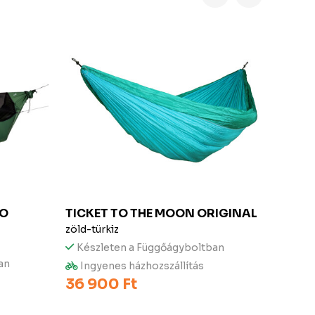
O
TICKET TO THE MOON
ORIGINAL
TICK
zöld-türkiz
tenger
Készleten a Függőágyboltban
Kész
an
28 90
Ingyenes házhozszállítás
36 900 Ft
24 9