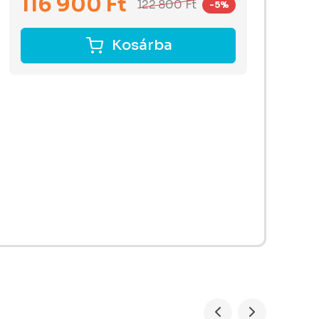
116 900
Ft
122 800
Ft
-5%
Kosárba