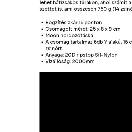
lehet hátizsákos túrákon, ahol számít 
szettet is, ami összesen 750 g (14 zsin
Rögzítés akár 16 ponton
Csomagolt méret: 25 x 8 x 9 cm
Moon hordozótáska
A csomag tartalmaz 6db Y alakú, 15 
zsinórt
Anyaga: 20D ripstop Sil-Nylon
Vízállóság: 2000mm