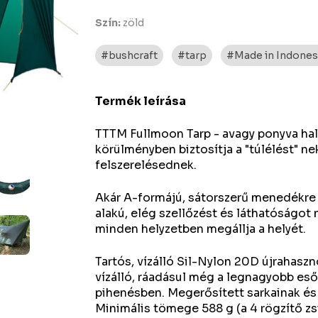
Szín:
zöld
#bushcraft
#tarp
#Made in Indonesia
Termék leírása
TTTM Fullmoon Tarp - avagy ponyva hal
körülményben biztosítja a "túlélést" 
felszerelésednek.
Akár A-formájú, sátorszerű menedékre
alakú, elég szellőzést és láthatóságot
minden helyzetben megállja a helyét.
Tartós, vízálló Sil-Nylon 20D újrahaszn
vízálló, ráadásul még a legnagyobb eső
pihenésben. Megerősített sarkainak és
Minimális tömege 588 g (a 4 rögzítő zsi