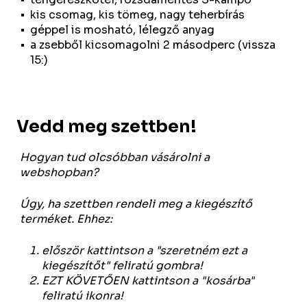
kis csomag, kis tömeg, nagy teherbírás
géppel is mosható, lélegző anyag
a zsebből kicsomagolni 2 másodperc (vissza
15:)
Vedd meg szettben!
Hogyan tud olcsóbban vásárolni a
webshopban?
Úgy, ha szettben rendeli meg a kiegészítő
terméket. Ehhez:
először kattintson a "szeretném ezt a
kiegészítőt" feliratú gombra!
EZT KÖVETŐEN kattintson a "kosárba"
feliratú ikonra!