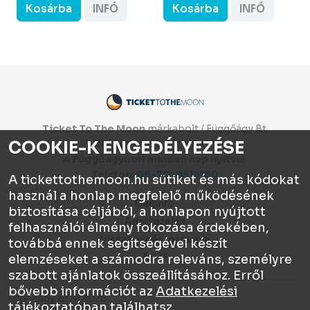
Kosárba
INFÓ
Kosárba
INFÓ
Ticket To The Moon
márkabolt / Függőágy Bt.
COOKIE-K ENGEDÉLYEZÉSE
1112 Budapest, Olt utca 10.
A Függőágybolt minden nap nyitva!
Telefon:
06-70-6513160
A tickettothemoon.hu sütiket és más kódokat
használ a honlap megfelelő működésének
Céginfo
biztosítása céljából, a honlapon nyújtott
Adatkezelés
felhasználói élmény fokozása érdekében,
Visszaküldés, garancia
továbbá ennek segítségével készít
ÁSZF
elemzéseket a számodra releváns, személyre
szabott ajánlatok összeállításához. Erről
bővebb információt az
Adatkezelési
Függőágy Bt. © 2026
tájékoztatóban
találhatsz.