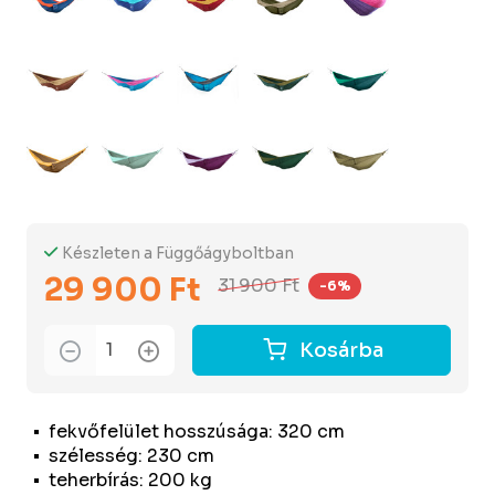
Készleten a Függőágyboltban
29 900 Ft
31 900 Ft
-6%
Kosárba
fekvőfelület hosszúsága: 320 cm
szélesség: 230 cm
teherbírás: 200 kg