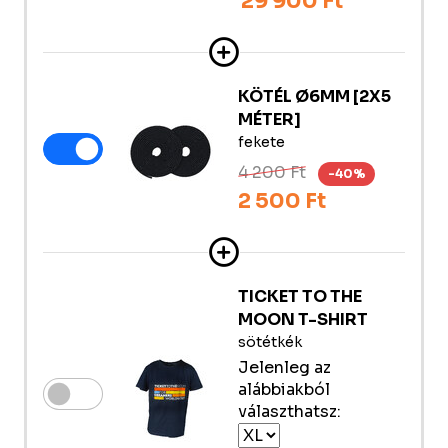
29 900 Ft
KÖTÉL Ø6MM [2X5
MÉTER]
fekete
4 200 Ft
-40%
2 500 Ft
TICKET TO THE
MOON T-SHIRT
sötétkék
Jelenleg az
alábbiakból
választhatsz: