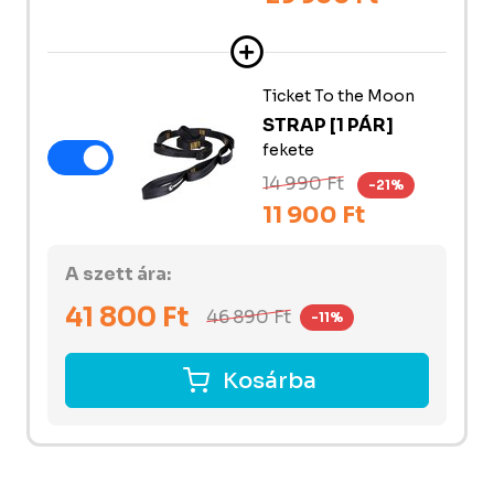
Ticket To the Moon
STRAP [1 PÁR]
fekete
14 990 Ft
-21%
11 900 Ft
A szett ára:
41 800
Ft
46 890
Ft
-11%
Kosárba