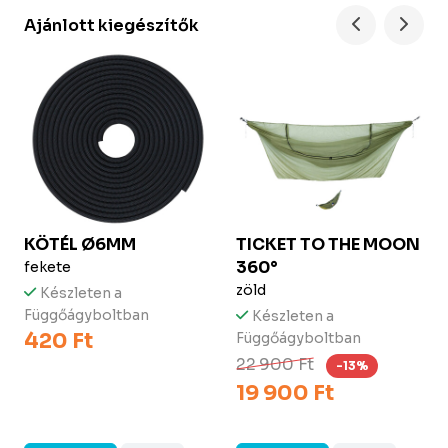
Ajánlott kiegészítők
KÖTÉL Ø6MM
TICKET TO THE MOON
360°
fekete
zöld
Készleten a
Függőágyboltban
Készleten a
420 Ft
Függőágyboltban
22 900 Ft
-13%
19 900 Ft