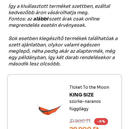
Így a kiválasztott terméket szettben, ezáltal
kedvezőbb áron vásárolhatja meg.
Fontos: az
alábbi
szett árak csak online
megrendelés esetén érvényesek.
Sok esetben kiegészítő termékek találhatóak a
szett ajánlatban, olykor valami egészen
meglepő, néha pedig akár az alaptermék, még
egy példányban, így két darab rendelésekor a
második lesz olcsóbb.
Ticket To the Moon
KING SIZE
szürke-narancs
függőágy
31 900 Ft
-6%