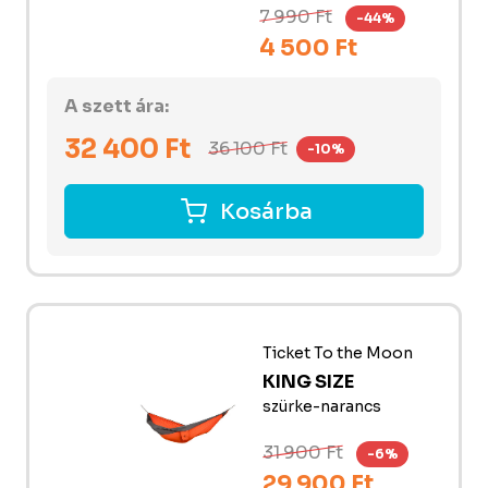
7 990 Ft
-44%
4 500 Ft
A szett ára:
32 400
Ft
36 100
Ft
-10%
Kosárba
Ticket To the Moon
KING SIZE
szürke-narancs
31 900 Ft
-6%
29 900 Ft