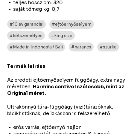
teljes hossz cm: 320
saját tömeg kg: 0,7
#10 év garancia!
#ejtőernyőselyem
#kétszemélyes
#king size
#Made in Indonesia / Bali
#narancs
#szürke
Termék leírása
Az eredeti ejtőernyőselyem függőágy, extra nagy
méretben.
Harminc centivel szélesebb, mint az
Original méret.
Ultrakönnyű túra-függőágy (vízi)túrázóknak,
biciklistáknak, de lakásban is felszerelhető!
erős varrás, ejtőernyő nejlon
tengerészkötél, rozsdamentes S-kampó