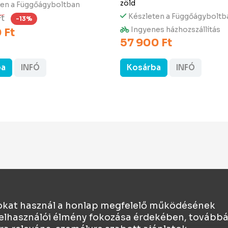
zöld
ten a Függőágyboltban
Készleten a Függőágyboltb
Ft
-13%
Ingyenes házhozszállítás
 Ft
57 900 Ft
ba
INFÓ
Kosárba
INFÓ
okat használ a honlap megfelelő működésének
t felhasználói élmény fokozása érdekében, tovább