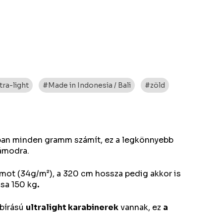
tra-light
#Made in Indonesia / Bali
#zöld
ákban minden gramm számít, ez a legkönnyebb
ámodra.
mot (34g/m²), a 320 cm hossza pedig akkor is
ása 150 kg
.
bírású
ultralight karabinerek
vannak, ez
a