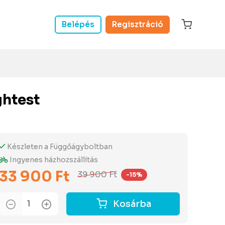
Belépés
Regisztráció
ghtest
Készleten a Függőágyboltban
Ingyenes házhozszállítás
33 900 Ft
39 900 Ft
-15%
Kosárba