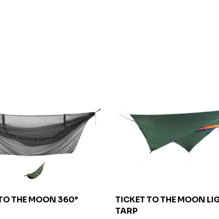
 TO THE MOON
360°
TICKET TO THE MOON
LI
TARP