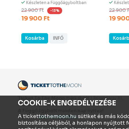
Készleten a Függőágyboltban
Készle
22 900 Ft
22 900 
-13%
19 900 Ft
19 900
Kosárba
INFÓ
Kosár
Ticket To The Moon
márkabolt / Függőágy Bt.
COOKIE-K ENGEDÉLYEZÉSE
1112 Budapest, Olt utca 10.
A Függőágybolt minden nap nyitva!
A tickettothemoon.hu sütiket és más kód
Telefon:
06-70-6513160
biztosítása céljából, a honlapon nyújtot