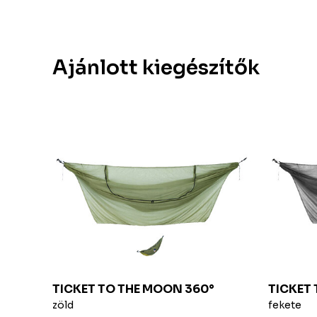
Ajánlott kiegészítők
INAL
TICKET TO THE MOON
360°
TICKET
zöld
fekete