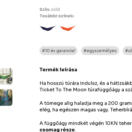
Szín:
zöld
További színek:
#10 év garancia!
#egyszemélyes
#ul
Termék leírása
Ha hosszú túrára indulsz, és a hátizs
Ticket To The Moon túrafüggőágy a sz
A tömege alig haladja meg a 200 gram
elég, ha egészen magas vagy. Teherbír
A függőágy mindkét végén 10KN teher
csomag része
.