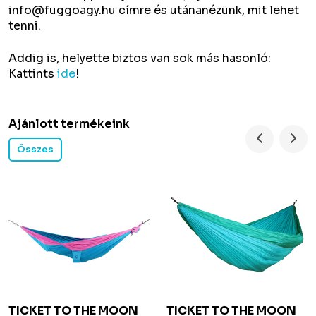
info@fuggoagy.hu címre és utánanézünk, mit lehet
tenni.
Addig is, helyette biztos van sok más hasonló:
Kattints
ide
!
Ajánlott termékeink
Összes
TICKET TO THE MOON
TICKET TO THE MOON