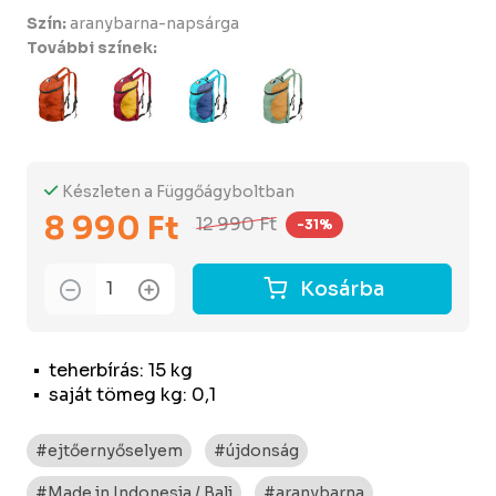
Szín:
aranybarna-napsárga
További színek:
Készleten a Függőágyboltban
8 990 Ft
12 990 Ft
-31%
Kosárba
teherbírás: 15 kg
saját tömeg kg: 0,1
#ejtőernyőselyem
#újdonság
#Made in Indonesia / Bali
#aranybarna