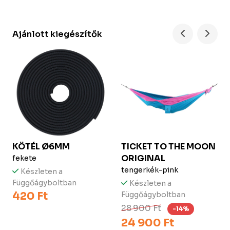
Ajánlott kiegészítők
KÖTÉL Ø6MM
TICKET TO THE MOON
ORIGINAL
fekete
tengerkék-pink
Készleten a
Függőágyboltban
Készleten a
420 Ft
Függőágyboltban
28 900 Ft
-14%
24 900 Ft