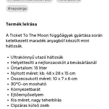
#napsárga
Termék leírása
A Ticket To The Moon függőágyak gyártása során
keletkezett maradék anyagból készült mini
hátizsák.
Ultrakönnyű utazó hátizsák
Helyettesíti a nejlonzacskót a bevásárlásnál
Űrtartalom: 15 liter
Nyitott méret: kb. 48 x 28 x 15 cm
Összecsukott méret: 10 x 7 x 6 cm
30°C-on mosható
Környezetbarát
Ejtőernyőselyem
Kis méret, nagy teherbírás
Cipzáras külső zseb