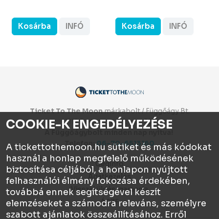
Kosárba
INFÓ
Kosárba
INFÓ
Ticket To The Moon
márkabolt / Függőágy Bt.
COOKIE-K ENGEDÉLYEZÉSE
1112 Budapest, Olt utca 10.
A Függőágybolt minden nap nyitva!
Telefon:
06-70-6513160
A tickettothemoon.hu sütiket és más kódokat
használ a honlap megfelelő működésének
Céginfo
biztosítása céljából, a honlapon nyújtott
Adatkezelés
felhasználói élmény fokozása érdekében,
Visszaküldés, garancia
továbbá ennek segítségével készít
ÁSZF
elemzéseket a számodra releváns, személyre
szabott ajánlatok összeállításához. Erről