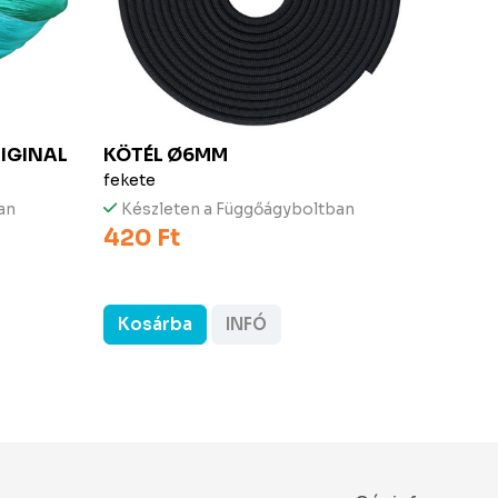
IGINAL
KÖTÉL Ø6MM
TICK
fekete
tenger
an
Készleten a Függőágyboltban
Kész
420 Ft
28 90
24 9
Kosárba
INFÓ
Kos