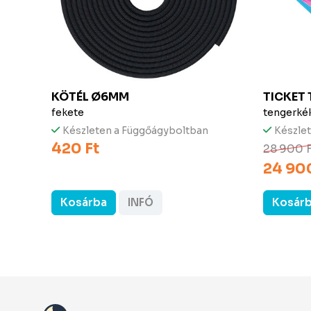
INAL
KÖTÉL Ø6MM
TICKET
fekete
tengerké
Készleten a Függőágyboltban
Készle
420 Ft
28 900 
24 900
Kosárba
INFÓ
Kosár