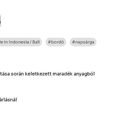
 in Indonesia / Bali
#bordó
#napsárga
tása során keletkezett maradék anyagból
árlásnál