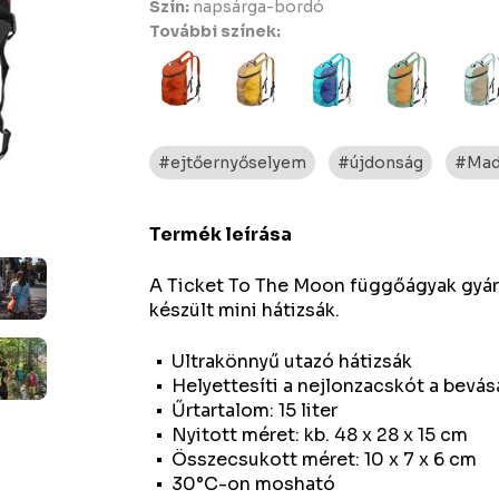
Szín:
napsárga-bordó
További színek:
#ejtőernyőselyem
#újdonság
#Made
Termék leírása
A Ticket To The Moon függőágyak gyár
készült mini hátizsák.
Ultrakönnyű utazó hátizsák
Helyettesíti a nejlonzacskót a bevás
Űrtartalom: 15 liter
Nyitott méret: kb. 48 x 28 x 15 cm
Összecsukott méret: 10 x 7 x 6 cm
30°C-on mosható