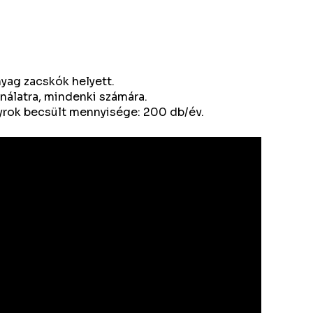
yag zacskók helyett.
nálatra, mindenki számára.
tyrok becsült mennyisége: 200 db/év.