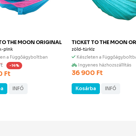
 TO THE MOON
ORIGINAL
TICKET TO THE MOON
OR
k-pink
zöld-türkiz
ten a Függőágyboltban
Készleten a Függőágyboltb
Ft
Ingyenes házhozszállítás
-14%
36 900 Ft
 Ft
ba
INFÓ
Kosárba
INFÓ