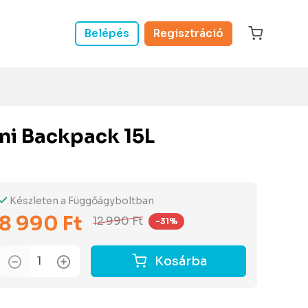
Belépés
Regisztráció
ni Backpack 15L
Készleten a Függőágyboltban
8 990 Ft
12 990 Ft
-31%
Kosárba