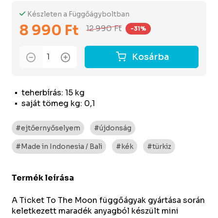
Készleten a Függőágyboltban
8 990 Ft
12 990 Ft
-31%
Kosárba
teherbírás: 15 kg
saját tömeg kg: 0,1
#ejtőernyőselyem
#újdonság
#Made in Indonesia / Bali
#kék
#türkiz
Termék leírása
A Ticket To The Moon függőágyak gyártása során
keletkezett maradék anyagból készült mini