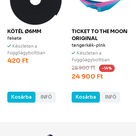
KÖTÉL Ø6MM
TICKET TO THE MOON
ORIGINAL
fekete
tengerkék-pink
Készleten a
Függőágyboltban
Készleten a
420 Ft
Függőágyboltban
28 900 Ft
-14%
24 900 Ft
Kosárba
INFÓ
Kosárba
INFÓ