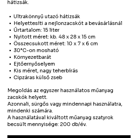
hátizsák.
Ultrakönnyű utazó hátizsák
Helyettesíti a nejlonzacskót a bevásárlásnál
Űrtartalom: 15 liter
Nyitott méret: kb. 48 x 28 x 15 cm
Összecsukott méret: 10 x 7 x 6 cm
30°C-on mosható
Környezetbarát
Ejtőernyőselyem
Kis méret, nagy teherbírás
Cipzáras külső zseb
Megoldás az egyszer használatos műanyag
zacskók helyett.
Azonnali, sürgős vagy mindennapi használatra,
mindenki számára.
A használatával kiváltott műanyag szatyrok
becsült mennyisége: 200 db/év.