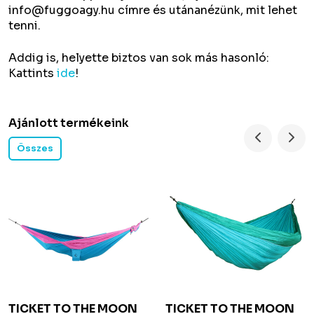
info@fuggoagy.hu címre és utánanézünk, mit lehet
tenni.
Addig is, helyette biztos van sok más hasonló:
Kattints
ide
!
Ajánlott termékeink
Összes
TICKET TO THE MOON
TICKET TO THE MOON