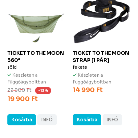
TICKET TO THE MOON
TICKET TO THE MOON
360°
STRAP [1 PÁR]
zöld
fekete
Készleten a
Készleten a
Függőágyboltban
Függőágyboltban
14 990 Ft
22 900 Ft
-13%
19 900 Ft
Kosárba
INFÓ
Kosárba
INFÓ