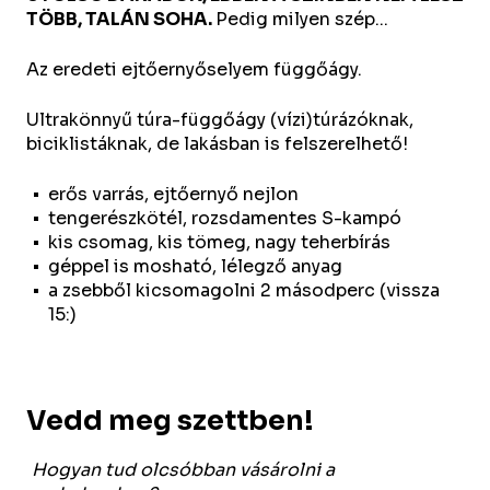
TÖBB, TALÁN SOHA.
Pedig milyen szép...
Az eredeti ejtőernyőselyem függőágy.
Ultrakönnyű túra-függőágy (vízi)túrázóknak,
biciklistáknak, de lakásban is felszerelhető!
erős varrás, ejtőernyő nejlon
tengerészkötél, rozsdamentes S-kampó
kis csomag, kis tömeg, nagy teherbírás
géppel is mosható, lélegző anyag
a zsebből kicsomagolni 2 másodperc (vissza
15:)
Vedd meg szettben!
Hogyan tud olcsóbban vásárolni a