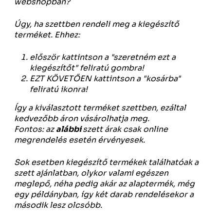
webshopban?
Úgy, ha szettben rendeli meg a kiegészítő
terméket. Ehhez:
először kattintson a "szeretném ezt a
kiegészítőt" feliratú gombra!
EZT KÖVETŐEN kattintson a "kosárba"
feliratú ikonra!
Így a kiválasztott terméket szettben, ezáltal
kedvezőbb áron vásárolhatja meg.
Fontos: az
alábbi
szett árak csak online
megrendelés esetén érvényesek.
Sok esetben kiegészítő termékek találhatóak a
szett ajánlatban, olykor valami egészen
meglepő, néha pedig akár az alaptermék, még
egy példányban, így két darab rendelésekor a
második lesz olcsóbb.