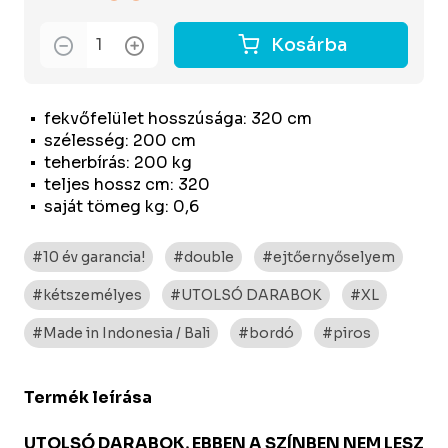
Kosárba
fekvőfelület hosszúsága: 320 cm
szélesség: 200 cm
teherbírás: 200 kg
teljes hossz cm: 320
saját tömeg kg: 0,6
#10 év garancia!
#double
#ejtőernyőselyem
#kétszemélyes
#UTOLSÓ DARABOK
#XL
#Made in Indonesia / Bali
#bordó
#piros
Termék leírása
UTOLSÓ DARABOK, EBBEN A SZÍNBEN NEM LESZ