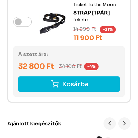
Ticket To the Moon
STRAP [1 PÁR]
fekete
14 990 Ft
-21%
11 900 Ft
A szett ára:
32 800
Ft
34 100
Ft
-4%
Kosárba
Ajánlott kiegészítők