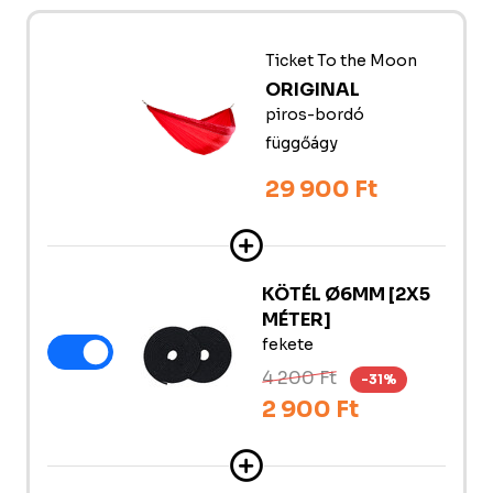
Ticket To the Moon
ORIGINAL
piros-bordó
függőágy
29 900 Ft
KÖTÉL Ø6MM [2X5
MÉTER]
fekete
4 200 Ft
-31%
2 900 Ft