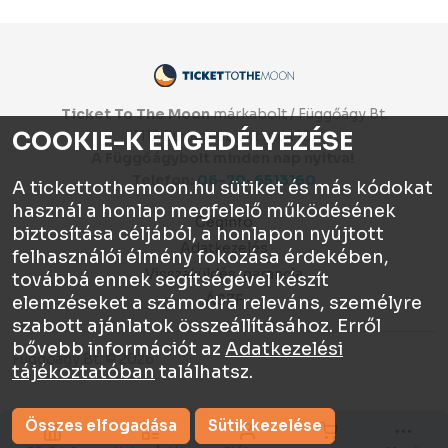
Ticket To The Moon
márkabolt / Függőágy Bt.
COOKIE-K ENGEDÉLYEZÉSE
1112 Budapest, Olt utca 10.
A Függőágybolt minden nap nyitva!
Telefon:
06-70-6513160
A tickettothemoon.hu sütiket és más kódokat
használ a honlap megfelelő működésének
Céginfo
biztosítása céljából, a honlapon nyújtott
Adatkezelés
felhasználói élmény fokozása érdekében,
Visszaküldés, garancia
továbbá ennek segítségével készít
ÁSZF
elemzéseket a számodra releváns, személyre
szabott ajánlatok összeállításához. Erről
bővebb információt az
Adatkezelési
Függőágy Bt. © 2026
tájékoztatóban
találhatsz.
Összes elfogadása
Sütik kezelése