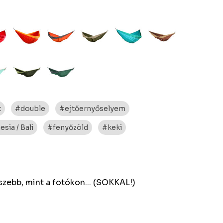
t
#double
#ejtőernyőselyem
sia / Bali
#fenyőzöld
#keki
zebb, mint a fotókon... (SOKKAL!)