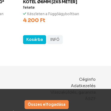
0°
KÖTÉL Ø6MM [2X5 MÉTER]
TICK
PÁR]
fekete
fekete
an
Készleten a Függőágyboltban
4 200 Ft
Kész
14 9
Kosárba
INFÓ
Kos
Céginfo
Adatkezelés
Visszaküldés, garancia
ÁSZF
Összes elfogadása