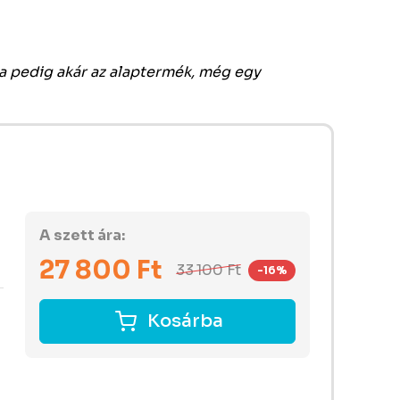
ha pedig akár az alaptermék, még egy
A szett ára:
27 800
Ft
33 100
Ft
-16%
Kosárba