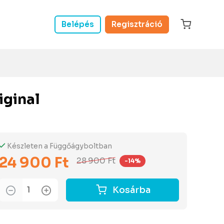
Belépés
Regisztráció
iginal
Készleten a Függőágyboltban
24 900 Ft
28 900 Ft
-14%
Kosárba