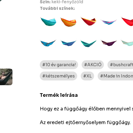
Szín:
keki-fenyőzöld
További színek:
#10 év garancia!
#AKCIÓ
#bushcraf
#kétszemélyes
#XL
#Made in Indone
Termék leírása
Hogy ez a függőágy élőben mennyivel s
Az eredeti ejtőernyőselyem függőágy.