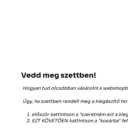
Vedd meg szettben!
Hogyan tud olcsóbban vásárolni a webshopb
Úgy, ha szettben rendeli meg a kiegészítő te
először kattintson a "szeretném ezt a kie
EZT KÖVETŐEN kattintson a "kosárba" feli