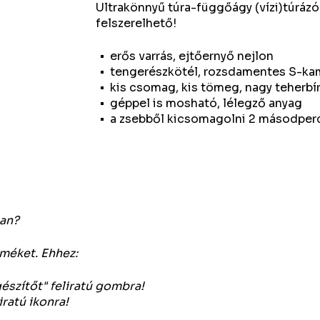
Ultrakönnyű túra-függőágy (vízi)túrázók
felszerelhető!
erős varrás, ejtőernyő nejlon
tengerészkötél, rozsdamentes S-k
kis csomag, kis tömeg, nagy teherbí
géppel is mosható, lélegző anyag
a zsebből kicsomagolni 2 másodperc 
an?
rméket. Ehhez:
gészítőt" feliratú gombra!
ratú ikonra!