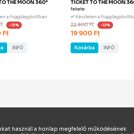
 TO THE MOON
360°
TICKET TO THE MOON
36
fekete
ten a Függőágyboltban
Készleten a Függőágyboltb
Ft
22 900 Ft
-13%
-13%
 Ft
19 900 Ft
ba
INFÓ
Kosárba
INFÓ
okat használ a honlap megfelelő működésének