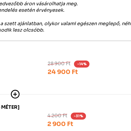
 kedvezőbb áron vásárolhatja meg.
rendelés esetén érvényesek.
a szett ajánlatban, olykor valami egészen meglepő, né
sodik lesz olcsóbb.
28 900 Ft
-14%
24 900 Ft
 MÉTER]
4 200 Ft
-31%
2 900 Ft