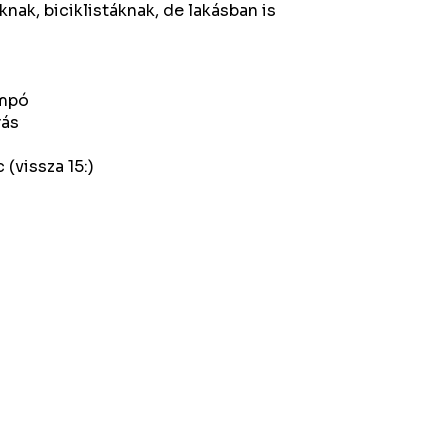
nak, biciklistáknak, de lakásban is
ampó
rás
(vissza 15:)