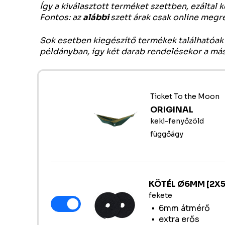
Így a kiválasztott terméket szettben, ezáltal
Fontos: az
alábbi
szett árak csak online meg
Sok esetben kiegészítő termékek találhatóak 
példányban, így két darab rendelésekor a má
Ticket To the Moon
ORIGINAL
keki-fenyőzöld
függőágy
KÖTÉL Ø6MM [2X5
fekete
6mm átmérő
extra erős