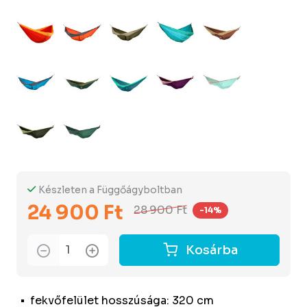
Készleten a Függőágyboltban
24 900 Ft
28 900 Ft
-14%
Kosárba
fekvőfelület hosszúsága: 320 cm