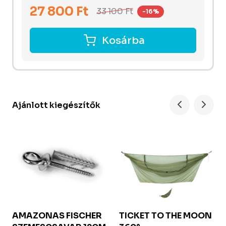
27 800
Ft
33 100
Ft
-16%
Kosárba
Ajánlott kiegészítők
AMAZONAS FISCHER
TICKET TO THE MOON