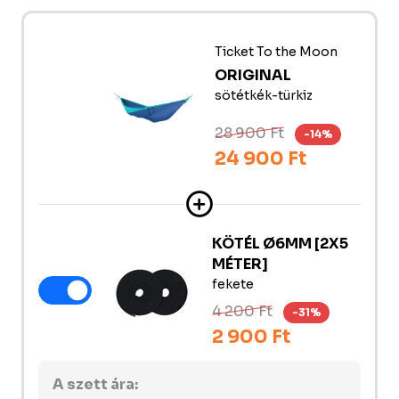
Ticket To the Moon
ORIGINAL
sötétkék-türkiz
28 900 Ft
-14%
24 900 Ft
KÖTÉL Ø6MM [2X5
MÉTER]
fekete
4 200 Ft
-31%
2 900 Ft
A szett ára: