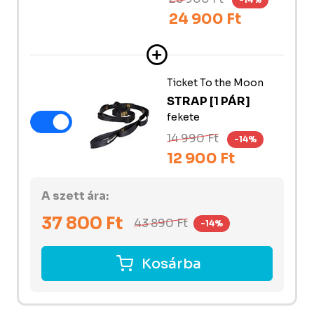
24 900 Ft
Ticket To the Moon
STRAP [1 PÁR]
fekete
14 990 Ft
-14%
12 900 Ft
A szett ára:
37 800
Ft
43 890
Ft
-14%
Kosárba