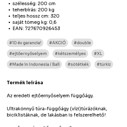
szélesség: 200 cm
teherbírás: 200 kg
teljes hossz cm: 320
saját tömeg kg: 0,6
EAN: 727670926453
#10 év garancia!
#AKCIÓ
#double
#ejtőernyőselyem
#kétszemélyes
#XL
#Made in Indonesia / Bali
#sötétkék
#türkiz
Termék leírása
Az eredeti ejtőernyőselyem függőágy.
Ultrakönnyű túra-függőágy (vízi)túrázóknak,
biciklistáknak, de lakásban is felszerelhető!