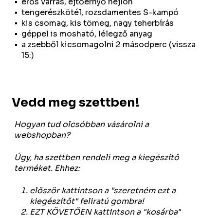
erős varrás, ejtőernyő nejlon
tengerészkötél, rozsdamentes S-kampó
kis csomag, kis tömeg, nagy teherbírás
géppel is mosható, lélegző anyag
a zsebből kicsomagolni 2 másodperc (vissza
15:)
Vedd meg szettben!
Hogyan tud olcsóbban vásárolni a
webshopban?
Úgy, ha szettben rendeli meg a kiegészítő
terméket. Ehhez:
először kattintson a "szeretném ezt a
kiegészítőt" feliratú gombra!
EZT KÖVETŐEN kattintson a "kosárba"