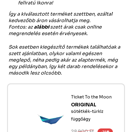
feliratú ikonra!
Így a kiválasztott terméket szettben, ezáltal
kedvezőbb áron vásárolhatja meg.
Fontos: az
alábbi
szett árak csak online
megrendelés esetén érvényesek.
Sok esetben kiegészítő termékek találhatóak a
szett ajánlatban, olykor valami egészen
meglepő, néha pedig akár az alaptermék, még
egy példányban, így két darab rendelésekor a
második lesz olcsóbb.
Ticket To the Moon
ORIGINAL
sötétkék-türkiz
függőágy
28 900 Ft
-14%