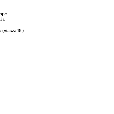
ampó
rás
(vissza 15:)