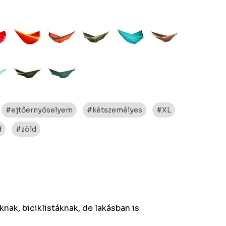
#ejtőernyőselyem
#kétszemélyes
#XL
d
#zöld
nak, biciklistáknak, de lakásban is