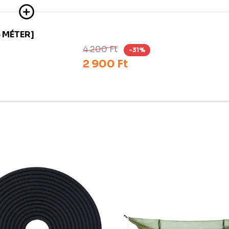
 MÉTER]
4 200 Ft
-31%
2 900 Ft