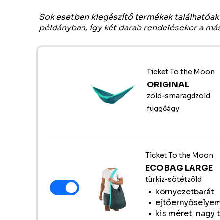
Sok esetben kiegészítő termékek találhatóak 
példányban, így két darab rendelésekor a má
Ticket To the Moon
ORIGINAL
zöld-smaragdzöld
függőágy
Ticket To the Moon
ECO BAG LARGE
türkiz-sötétzöld
környezetbarát
ejtőernyőselye
kis méret, nagy 