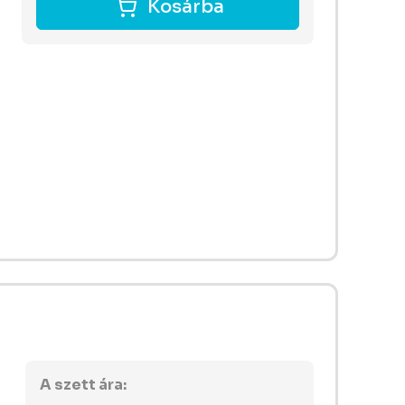
Kosárba
A szett ára: