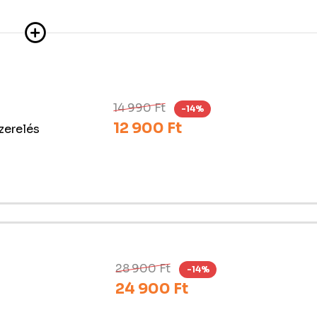
14 990 Ft
-14%
12 900 Ft
szerelés
28 900 Ft
-14%
24 900 Ft