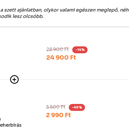
a szett ajánlatban, olykor valami egészen meglepő, né
sodik lesz olcsóbb.
28 900 Ft
-14%
24 900 Ft
5 500 Ft
-46%
2 990 Ft
m
teherbírás