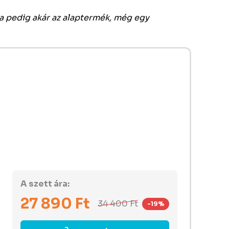
ha pedig akár az alaptermék, még egy
A szett ára:
27 890
Ft
34 400
Ft
-19%