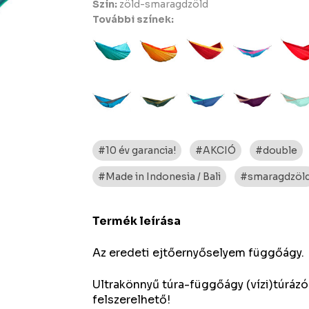
Szín:
zöld-smaragdzöld
További színek:
#10 év garancia!
#AKCIÓ
#double
#Made in Indonesia / Bali
#smaragdzöl
Termék leírása
Az eredeti ejtőernyőselyem függőágy.
Ultrakönnyű túra-függőágy (vízi)túrázók
felszerelhető!