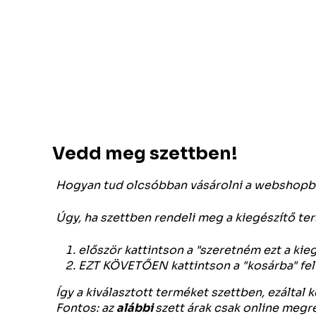
Vedd meg szettben!
Hogyan tud olcsóbban vásárolni a webshopb
Úgy, ha szettben rendeli meg a kiegészítő te
először kattintson a "szeretném ezt a kie
EZT KÖVETŐEN kattintson a "kosárba" feli
Így a kiválasztott terméket szettben, ezáltal
Fontos: az
alábbi
szett árak csak online meg