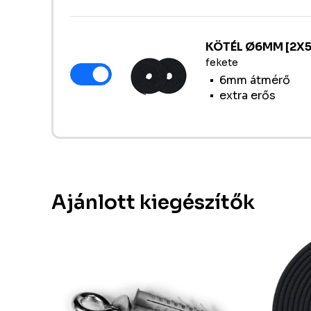
KÖTÉL Ø6MM [2X5
fekete
6mm átmérő
extra erős
Ajánlott kiegészítők