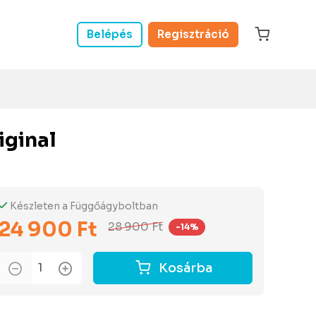
Belépés
Regisztráció
iginal
Készleten a Függőágyboltban
24 900 Ft
28 900 Ft
-14%
Kosárba