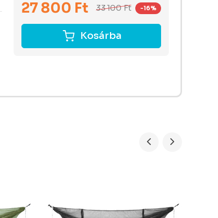
27 800
Ft
33 100
Ft
-16%
Kosárba