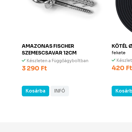
INAL
AMAZONAS FISCHER
KÖTÉL 
SZEMESCSAVAR 12CM
fekete
Készle
Készleten a Függőágyboltban
420 Ft
3 290 Ft
Kosárba
INFÓ
Kosár