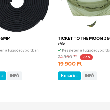
Ø6MM
TICKET TO THE MOON
36
zöld
ten a Függőágyboltban
Készleten a Függőágyboltb
22 900 Ft
-13%
19 900 Ft
ba
INFÓ
Kosárba
INFÓ