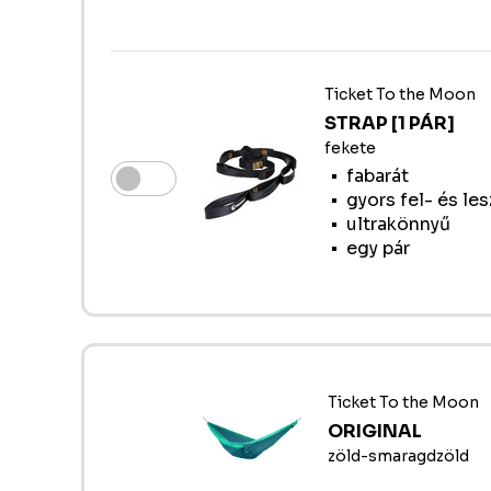
Ticket To the Moon
STRAP [1 PÁR]
fekete
fabarát
gyors fel- és le
ultrakönnyű
egy pár
Ticket To the Moon
ORIGINAL
zöld-smaragdzöld