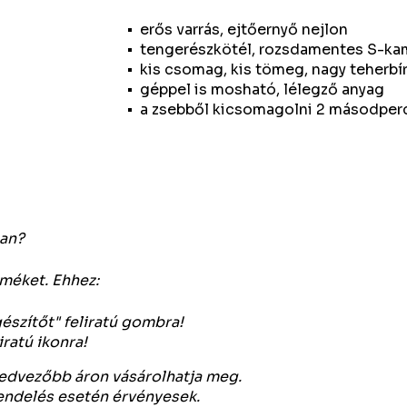
erős varrás, ejtőernyő nejlon
tengerészkötél, rozsdamentes S-k
kis csomag, kis tömeg, nagy teherbí
géppel is mosható, lélegző anyag
a zsebből kicsomagolni 2 másodperc 
an?
rméket. Ehhez:
gészítőt" feliratú gombra!
ratú ikonra!
 kedvezőbb áron vásárolhatja meg.
rendelés esetén érvényesek.