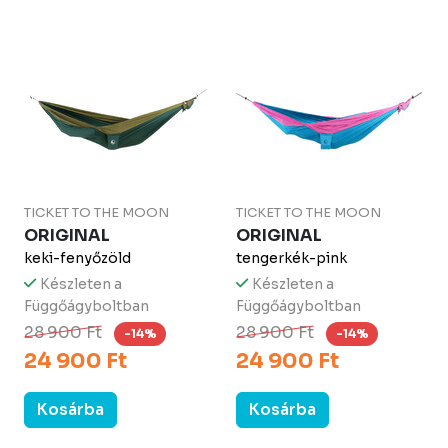
TICKET TO THE MOON
TICKET TO THE MOON
ORIGINAL
ORIGINAL
keki-fenyőzöld
tengerkék-pink
Készleten a
Készleten a
Függőágyboltban
Függőágyboltban
28 900 Ft
28 900 Ft
-14%
-14%
24 900 Ft
24 900 Ft
Kosárba
Kosárba