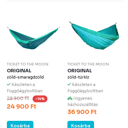
TICKET TO THE MOON
TICKET TO THE MOON
ORIGINAL
ORIGINAL
zöld-smaragdzöld
zöld-türkiz
Készleten a
Készleten a
Függőágyboltban
Függőágyboltban
28 900 Ft
Ingyenes
-14%
házhozszállítás
24 900 Ft
36 900 Ft
Kosárba
Kosárba