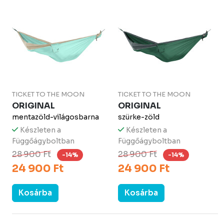
TICKET TO THE MOON
TICKET TO THE MOON
ORIGINAL
ORIGINAL
mentazöld-világosbarna
szürke-zöld
Készleten a
Készleten a
Függőágyboltban
Függőágyboltban
28 900 Ft
28 900 Ft
-14%
-14%
24 900 Ft
24 900 Ft
Kosárba
Kosárba