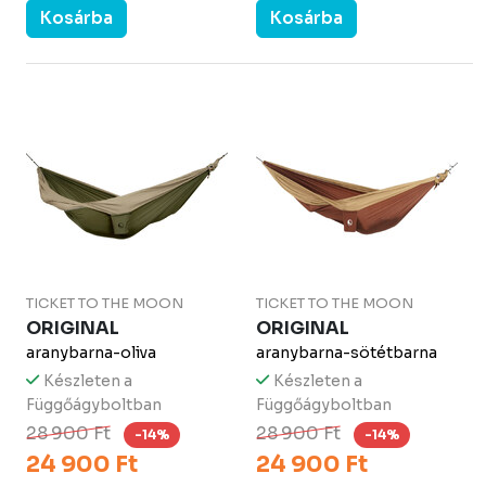
Kosárba
Kosárba
TICKET TO THE MOON
TICKET TO THE MOON
ORIGINAL
ORIGINAL
aranybarna-oliva
aranybarna-sötétbarna
Készleten a
Készleten a
Függőágyboltban
Függőágyboltban
28 900 Ft
28 900 Ft
-14%
-14%
24 900 Ft
24 900 Ft