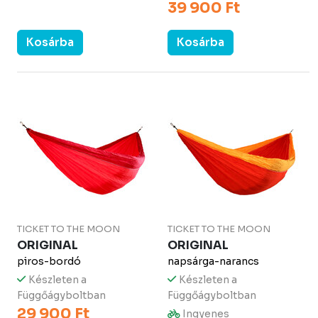
39 900 Ft
Kosárba
Kosárba
TICKET TO THE MOON
TICKET TO THE MOON
ORIGINAL
ORIGINAL
piros-bordó
napsárga-narancs
Készleten a
Készleten a
Függőágyboltban
Függőágyboltban
29 900 Ft
Ingyenes