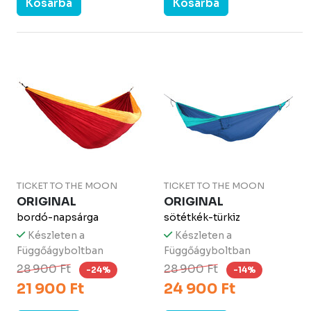
Kosárba
Kosárba
TICKET TO THE MOON
TICKET TO THE MOON
ORIGINAL
ORIGINAL
bordó-napsárga
sötétkék-türkiz
Készleten a
Készleten a
Függőágyboltban
Függőágyboltban
28 900 Ft
28 900 Ft
-24%
-14%
21 900 Ft
24 900 Ft