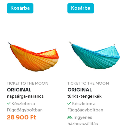
Kosárba
Kosárba
TICKET TO THE MOON
TICKET TO THE MOON
ORIGINAL
ORIGINAL
napsárga-narancs
türkiz-tengerkék
Készleten a
Készleten a
Függőágyboltban
Függőágyboltban
28 900 Ft
Ingyenes
házhozszállítás