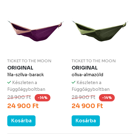
TICKET TO THE MOON
TICKET TO THE MOON
ORIGINAL
ORIGINAL
lila-szilva-barack
oliva-almazöld
Készleten a
Készleten a
Függőágyboltban
Függőágyboltban
28 900 Ft
28 900 Ft
-14%
-14%
24 900 Ft
24 900 Ft
Kosárba
Kosárba