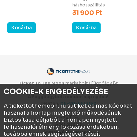
házhozszállítás
31 900 Ft
Kosárba
Kosárba
Ticket To The Moon
márkabolt / Függőágy Bt.
COOKIE-K ENGEDÉLYEZÉSE
1112 Budapest, Olt utca 10.
A Függőágybolt minden nap nyitva!
Telefon:
06-70-6513160
A tickettothemoon.hu sütiket és más kódokat
használ a honlap megfelelő működésének
Céginfo
biztosítása céljából, a honlapon nyújtott
Adatkezelés
felhasználói élmény fokozása érdekében,
Visszaküldés, garancia
továbbá ennek segítségével készít