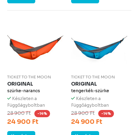
TICKET TO THE MOON
TICKET TO THE MOON
ORIGINAL
ORIGINAL
szürke-narancs
tengerkék-szürke
Készleten a
Készleten a
Függőágyboltban
Függőágyboltban
28 900 Ft
28 900 Ft
-14%
-14%
24 900 Ft
24 900 Ft