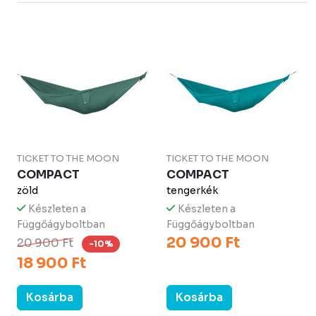
TICKET TO THE MOON
TICKET TO THE MOON
COMPACT
COMPACT
zöld
tengerkék
Készleten a
Készleten a
Függőágyboltban
Függőágyboltban
20 900 Ft
20 900 Ft
-10%
18 900 Ft
Kosárba
Kosárba