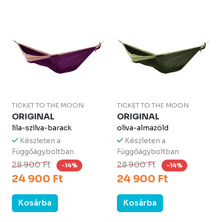
TICKET TO THE MOON
TICKET TO THE MOON
ORIGINAL
ORIGINAL
lila-szilva-barack
oliva-almazöld
Készleten a
Készleten a
Függőágyboltban
Függőágyboltban
28 900 Ft
28 900 Ft
-14%
-14%
24 900 Ft
24 900 Ft
Kosárba
Kosárba