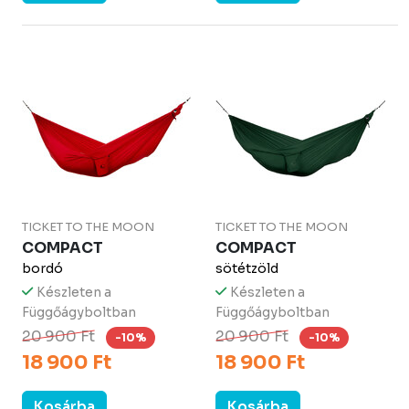
TICKET TO THE MOON
TICKET TO THE MOON
COMPACT
COMPACT
bordó
sötétzöld
Készleten a
Készleten a
Függőágyboltban
Függőágyboltban
20 900 Ft
20 900 Ft
-10%
-10%
18 900 Ft
18 900 Ft
Kosárba
Kosárba