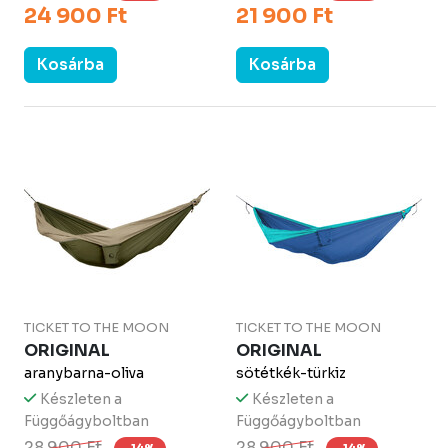
24 900 Ft
21 900 Ft
Kosárba
Kosárba
TICKET TO THE MOON
TICKET TO THE MOON
ORIGINAL
ORIGINAL
aranybarna-oliva
sötétkék-türkiz
Készleten a
Készleten a
Függőágyboltban
Függőágyboltban
28 900 Ft
28 900 Ft