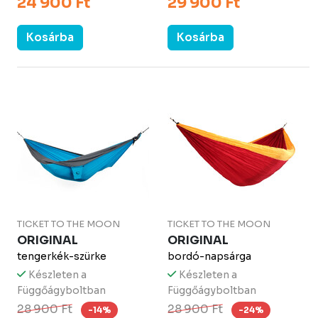
24 900 Ft
29 900 Ft
Kosárba
Kosárba
TICKET TO THE MOON
TICKET TO THE MOON
ORIGINAL
ORIGINAL
tengerkék-szürke
bordó-napsárga
Készleten a
Készleten a
Függőágyboltban
Függőágyboltban
28 900 Ft
28 900 Ft
-14%
-24%