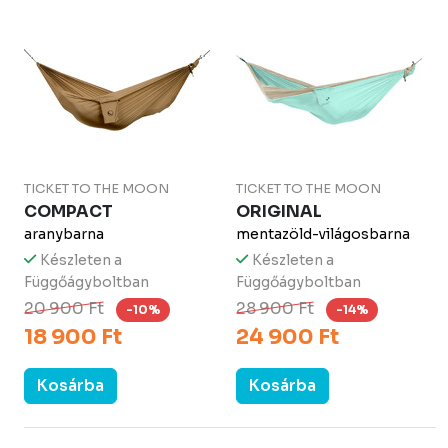
TICKET TO THE MOON
TICKET TO THE MOON
COMPACT
ORIGINAL
aranybarna
mentazöld-világosbarna
Készleten a
Készleten a
Függőágyboltban
Függőágyboltban
20 900 Ft
28 900 Ft
-10%
-14%
18 900 Ft
24 900 Ft
Kosárba
Kosárba